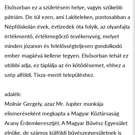
Elsősorban ez a születésem helye, vagyis szűkebb
pátriám. De túl ezen, ami Lakiteleken, pontosabban a
Népfőiskolán évek, évtizedek óta folyik, az olyanfajta
értékmentő, értékmegőrző tevékenység, melyet
minden józanon és felelősségteljesen gondolkodó
ember magáévá kellene tegyen. Elsősorban tehát ez
utóbbi adja, ez táplálja az én kötődésemet, ehhez a
szép alföldi, Tisza-menti településhez.
adalék:
Molnár Gergely, azaz Mr. Jupiter munkája
elismeréseként megkapta a Magyar Köztársaság
Arany Érdemkeresztjét. A Magyar Bűvész Egyesület
elnöke, de számos külföldi bűvészegyesületnek is