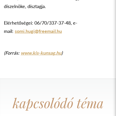
díszelnöke, dísztagja.
Elérhetőségei: 06/70/337-37-48, e-
mail:
somi.hugi@freemail.hu
(Forrás:
www.kis-kunsag.hu
)
kapcsolódó téma