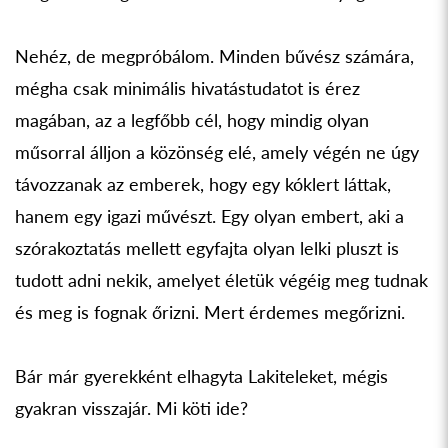
Nehéz, de megpróbálom. Minden bűvész számára,
mégha csak minimális hivatástudatot is érez
magában, az a legfőbb cél, hogy mindig olyan
műsorral álljon a közönség elé, amely végén ne úgy
távozzanak az emberek, hogy egy kóklert láttak,
hanem egy igazi művészt. Egy olyan embert, aki a
szórakoztatás mellett egyfajta olyan lelki pluszt is
tudott adni nekik, amelyet életük végéig meg tudnak
és meg is fognak őrizni. Mert érdemes megőrizni.
Bár már gyerekként elhagyta Lakiteleket, mégis
gyakran visszajár. Mi köti ide?