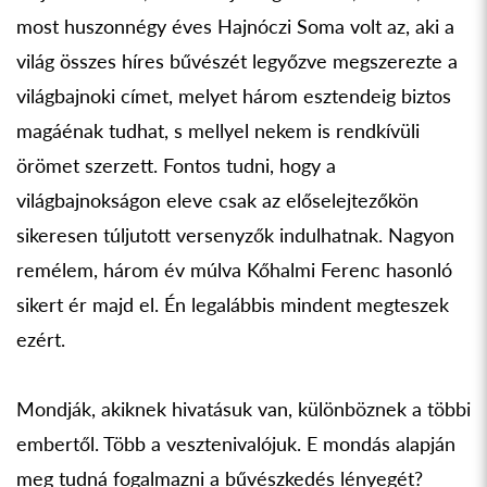
most huszonnégy éves Hajnóczi Soma volt az, aki a
világ összes híres bűvészét legyőzve megszerezte a
világbajnoki címet, melyet három esztendeig biztos
magáénak tudhat, s mellyel nekem is rendkívüli
örömet szerzett. Fontos tudni, hogy a
világbajnokságon eleve csak az előselejtezőkön
sikeresen túljutott versenyzők indulhatnak. Nagyon
remélem, három év múlva Kőhalmi Ferenc hasonló
sikert ér majd el. Én legalábbis mindent megteszek
ezért.
Mondják, akiknek hivatásuk van, különböznek a többi
embertől. Több a vesztenivalójuk. E mondás alapján
meg tudná fogalmazni a bűvészkedés lényegét?