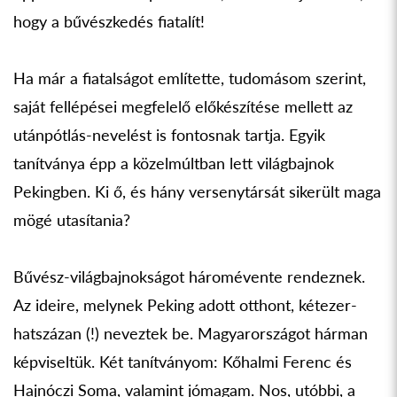
hogy a bűvészkedés fiatalít!
Ha már a fiatalságot említette, tudomásom szerint,
saját fellépései megfelelő előkészítése mellett az
utánpótlás-nevelést is fontosnak tartja. Egyik
tanítványa épp a közelmúltban lett világbajnok
Pekingben. Ki ő, és hány versenytársát sikerült maga
mögé utasítania?
Bűvész-világbajnokságot háromévente rendeznek.
Az ideire, melynek Peking adott otthont, kétezer-
hatszázan (!) neveztek be. Magyarországot hárman
képviseltük. Két tanítványom: Kőhalmi Ferenc és
Hajnóczi Soma, valamint jómagam. Nos, utóbbi, a