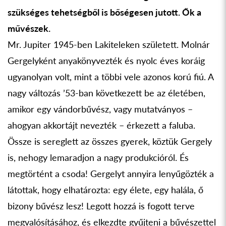
szükséges tehetségből is bőségesen jutott. Ők a
művészek.
Mr. Jupiter 1945-ben Lakiteleken született. Molnár
Gergelyként anyakönyvezték és nyolc éves koráig
ugyanolyan volt, mint a többi vele azonos korú fiú. A
nagy változás ’53-ban következett be az életében,
amikor egy vándorbűvész, vagy mutatványos –
ahogyan akkortájt nevezték – érkezett a faluba.
Össze is sereglett az összes gyerek, köztük Gergely
is, nehogy lemaradjon a nagy produkcióról. És
megtörtént a csoda! Gergelyt annyira lenyűgözték a
látottak, hogy elhatározta: egy élete, egy halála, ő
bizony bűvész lesz! Legott hozzá is fogott terve
megvalósításához, és elkezdte gyűjteni a bűvészettel