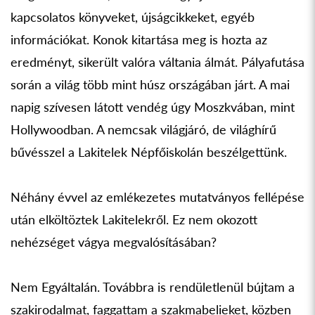
kapcsolatos könyveket, újságcikkeket, egyéb
információkat. Konok kitartása meg is hozta az
eredményt, sikerült valóra váltania álmát. Pályafutása
során a világ több mint húsz országában járt. A mai
napig szívesen látott vendég úgy Moszkvában, mint
Hollywoodban. A nemcsak világjáró, de világhírű
bűvésszel a Lakitelek Népfőiskolán beszélgettünk.
Néhány évvel az emlékezetes mutatványos fellépése
után elköltöztek Lakitelekről. Ez nem okozott
nehézséget vágya megvalósításában?
Nem Egyáltalán. Továbbra is rendületlenül bújtam a
szakirodalmat, faggattam a szakmabelieket, közben