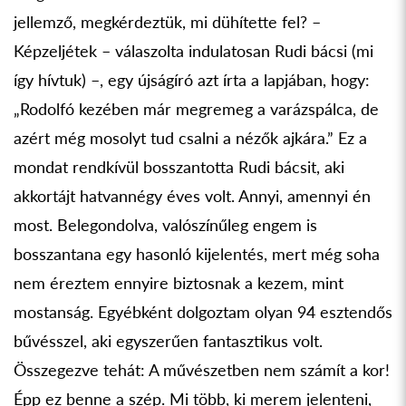
jellemző, megkérdeztük, mi dühítette fel? –
Képzeljétek – válaszolta indulatosan Rudi bácsi (mi
így hívtuk) –, egy újságíró azt írta a lapjában, hogy:
„Rodolfó kezében már megremeg a varázspálca, de
azért még mosolyt tud csalni a nézők ajkára.” Ez a
mondat rendkívül bosszantotta Rudi bácsit, aki
akkortájt hatvannégy éves volt. Annyi, amennyi én
most. Belegondolva, valószínűleg engem is
bosszantana egy hasonló kijelentés, mert még soha
nem éreztem ennyire biztosnak a kezem, mint
mostanság. Egyébként dolgoztam olyan 94 esztendős
bűvésszel, aki egyszerűen fantasztikus volt.
Összegezve tehát: A művészetben nem számít a kor!
Épp ez benne a szép. Mi több, ki merem jelenteni,