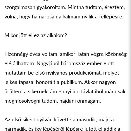
szorgalmasan gyakoroltam. Mintha tudtam, éreztem,
volna, hogy hamarosan alkalmam nyílik a fellépésre.
Mikor jött el ez az alkalom?
Tizennégy éves voltam, amikor Tatán végre közönség
elé állhattam. Nagyjából háromszáz ember előtt
mutattam be első nyilvános produkciómat, melyet
lelkes tapssal honorált a publikum. Akkor nagyon
örültem a sikernek, ám ennyi idő távlatából már csak
megmosolyogni tudom, hajdani önmagam.
Az első sikert nyilván követte a második, majd a
harmadik, és így lépéséről lépésre jutott el addig a