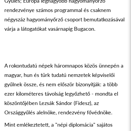
Gyűlés; Európa legnagyobb hagyományőrző
rendezvénye számos programmal és csaknem
négyszáz hagyományőrző csoport bemutatkozásával
várja a látogatókat vasárnapig Bugacon.
A rokontudatú népek háromnapos közös ünnepén a
magyar, hun és türk tudatú nemzetek képviselői
gyűlnek össze, és nem először bizonyítják: a több
ezer kilométeres távolság legyőzhető - mondta el
köszöntőjében Lezsák Sándor (Fidesz), az
Országgyűlés alelnöke, rendezvény fővédnöke.
Mint emlékeztetett, a "népi diplomácia" sajátos