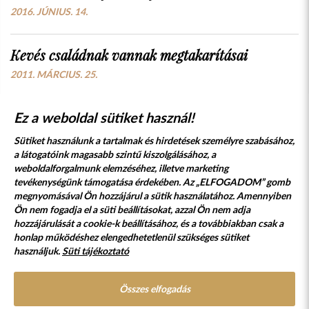
2016. JÚNIUS. 14.
Kevés családnak vannak megtakarításai
2011. MÁRCIUS. 25.
Ez a weboldal sütiket használ!
Sütiket használunk a tartalmak és hirdetések személyre szabásához,
a látogatóink magasabb szintű kiszolgálásához, a
weboldalforgalmunk elemzéséhez, illetve marketing
tevékenységünk támogatása érdekében. Az „ELFOGADOM” gomb
megnyomásával Ön hozzájárul a sütik használatához. Amennyiben
Süti szabályzat
Adatvédelmi nyilatkozat
Ön nem fogadja el a süti beállításokat, azzal Ön nem adja
hozzájárulását a cookie-k beállításához, és a továbbiakban csak a
Jogi nyilatkozat
honlap működéshez elengedhetetlenül szükséges sütiket
használjuk.
Süti tájékoztató
© 2017 - 2026 NÉPFŐISKOLA ALAPÍTVÁNY, LAKITELEK. MINDEN JOG
FENNTARTVA.
DESIGNED & POWERED BY
POSITIVE ADAMSKY
Összes elfogadás
A Népfőiskola Alapítvány támogatója: