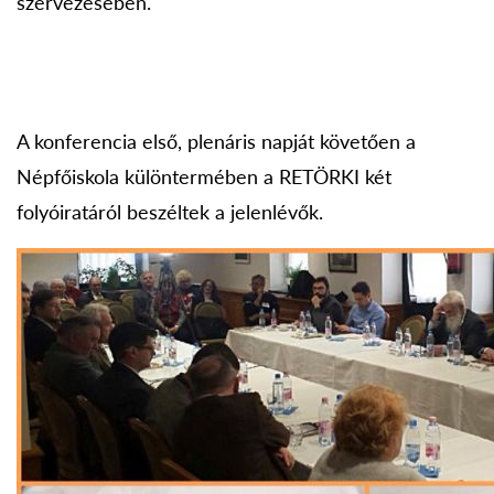
szervezésében.
A konferencia első, plenáris napját követően a
Népfőiskola különtermében a RETÖRKI két
folyóiratáról beszéltek a jelenlévők.