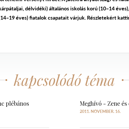
 kárpátaljai, délvidéki) általános iskolás korú (10–14 éves)
14–19 éves) fiatalok csapatait várjuk. Részletekért katt
kapcsolódó téma
nc plébános
Meghívó - Zene és
2011. NOVEMBER. 16.