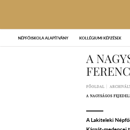
NÉPFŐISKOLA ALAPÍTVÁNY
KOLLÉGIUMI KÉPZÉSEK
A NAGY
FERENC
FŐOLDAL
ARCHIVÁL
A NAGYSÁGOS FEJEDELE
A Lakiteleki Népfői
Kárpát-medencei tö