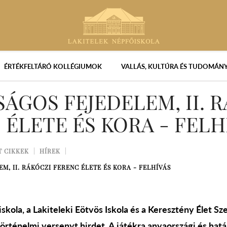
ÉRTÉKFELTÁRÓ KOLLÉGIUMOK
VALLÁS, KULTÚRA ÉS TUDOMÁN
SÁGOS FEJEDELEM, II. 
 ÉLETE ÉS KORA - FELH
T CIKKEK
HÍREK
M, II. RÁKÓCZI FERENC ÉLETE ÉS KORA - FELHÍVÁS
skola, a Lakiteleki Eötvös Iskola és a Keresztény Élet S
rténelmi versenyt hirdet. A játékra anyaországi és határ