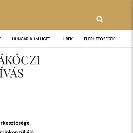
Y
HUNGARIKUM LIGET
HÍREK
ELÉRHETŐSÉGEK
RÁKÓCZI
ÍVÁS
zerkesztősége
ainkon túl élő