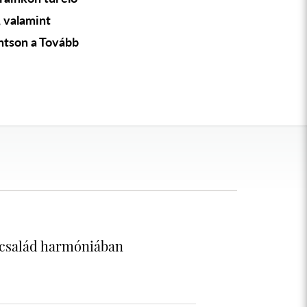
, valamint
intson a Tovább
 család harmóniában