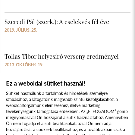
Szeredi Pál (szerk.): A cselekvés fél éve
2019. JÚLIUS. 25.
Tollas Tibor helyesíró verseny eredményei
2013. OKTÓBER. 19.
Ez a weboldal sütiket használ!
Sütiket használunk a tartalmak és hirdetések személyre
szabásához, a látogatóink magasabb szintű kiszolgálásához, a
weboldalforgalmunk elemzéséhez, illetve marketing
tevékenységünk támogatása érdekében. Az „ELFOGADOM” gomb
megnyomásával Ön hozzájárul a sütik használatához. Amennyiben
Süti szabályzat
Adatvédelmi nyilatkozat
Ön nem fogadja el a süti beállításokat, azzal Ön nem adja
hozzájárulását a cookie-k beállításához, és a továbbiakban csak a
Jogi nyilatkozat