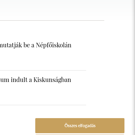
mutatják be a Népfőiskolán
gium indult a Kiskunságban
Összes elfogadás