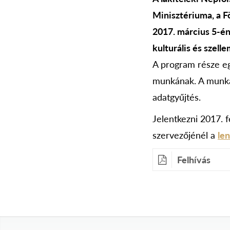
Minisztériuma, a 
2017. március 5-én
kulturális és szelle
A program része eg
munkának. A munka 
adatgyűjtés.
Jelentkezni 2017. f
szervezőjénél a
le
Felhívás