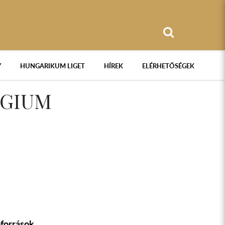
Y
HUNGARIKUM LIGET
HÍREK
ELÉRHETŐSÉGEK
ÉGIUM
őforrások