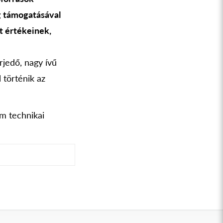
g támogatásával
t értékeinek,
jedő, nagy ívű
történik az
um technikai