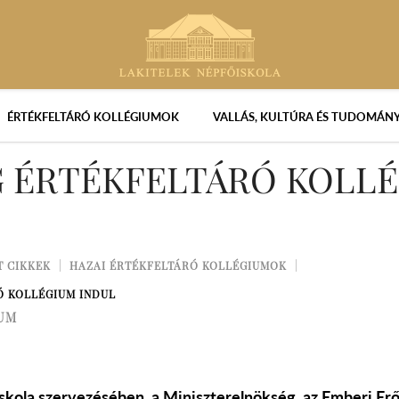
ÉRTÉKFELTÁRÓ KOLLÉGIUMOK
VALLÁS, KULTÚRA ÉS TUDOMÁN
 ÉRTÉKFELTÁRÓ KOLL
T CIKKEK
HAZAI ÉRTÉKFELTÁRÓ KOLLÉGIUMOK
Ó KOLLÉGIUM INDUL
IUM
iskola szervezésében, a Miniszterelnökség, az Emberi Er