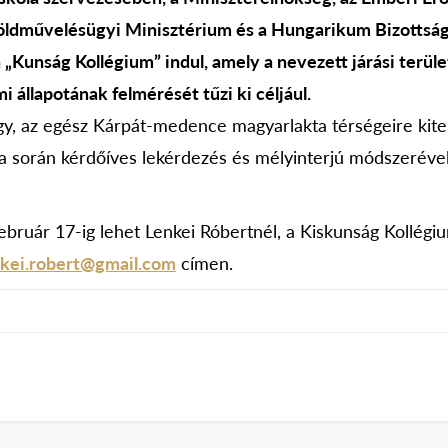
Földművelésügyi Minisztérium és a Hungarikum Bizottsá
 „Kunság Kollégium” indul, amely a nevezett járási terüle
mi állapotának felmérését tűzi ki céljául.
y, az egész Kárpát-medence magyarlakta térségeire kiter
során kérdőíves lekérdezés és mélyinterjú módszerével 
ebruár 17-ig lehet Lenkei Róbertnél, a Kiskunság Kollégi
nkei.robert@gmail.com
címen.