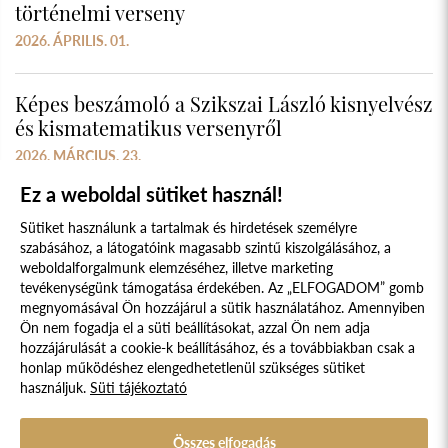
történelmi verseny
2026. ÁPRILIS. 01.
Képes beszámoló a Szikszai László kisnyelvész
és kismatematikus versenyről
2026. MÁRCIUS. 23.
Ez a weboldal sütiket használ!
Sütiket használunk a tartalmak és hirdetések személyre
szabásához, a látogatóink magasabb szintű kiszolgálásához, a
weboldalforgalmunk elemzéséhez, illetve marketing
tevékenységünk támogatása érdekében. Az „ELFOGADOM” gomb
megnyomásával Ön hozzájárul a sütik használatához. Amennyiben
Süti szabályzat
Adatvédelmi nyilatkozat
Ön nem fogadja el a süti beállításokat, azzal Ön nem adja
hozzájárulását a cookie-k beállításához, és a továbbiakban csak a
Jogi nyilatkozat
honlap működéshez elengedhetetlenül szükséges sütiket
használjuk.
Süti tájékoztató
© 2017 - 2026 NÉPFŐISKOLA ALAPÍTVÁNY, LAKITELEK. MINDEN JOG
FENNTARTVA.
DESIGNED & POWERED BY
POSITIVE ADAMSKY
Összes elfogadás