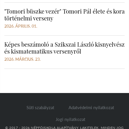
"Tomori büszke vezér" Tomori Pál élete és kora
történelmi verseny
2026. ÁPRILIS. 01.
Képes beszámoló a Szikszai László kisnyelvész
és kismatematikus versenyről
2026. MÁRCIUS. 23.
Süti szabályzat
Adatvédelmi nyilatkozat
Jogi nyilatkozat
© 2017 - 2026 NÉPFŐISKOLA ALAPÍTVÁNY, LAKITELEK. MINDEN JOG