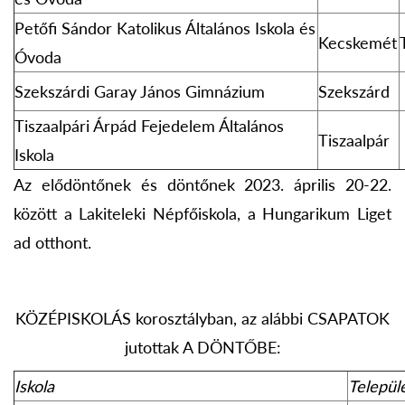
Petőfi Sándor Katolikus Általános Iskola és
Kecskemét
Óvoda
Szekszárdi Garay János Gimnázium
Szekszárd
Tiszaalpári Árpád Fejedelem Általános
Tiszaalpár
Iskola
Az elődöntőnek és döntőnek 2023. április 20-22.
között a Lakiteleki Népfőiskola, a Hungarikum Liget
ad otthont.
KÖZÉPISKOLÁS korosztályban, az alábbi CSAPATOK
jutottak A DÖNTŐBE:
Iskola
Települ