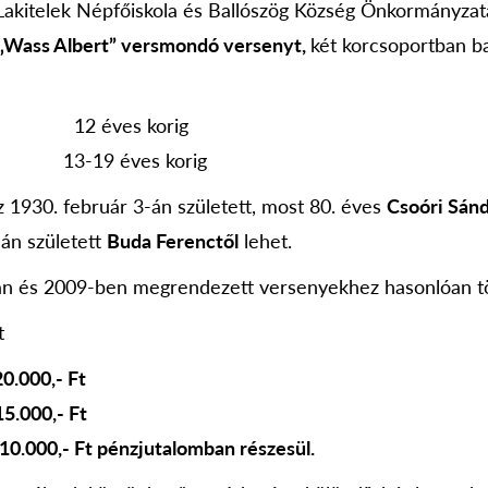
a Lakitelek Népfőiskola és Ballószög Község Önkormányza
„Wass Albert” versmondó versenyt,
két korcsoportban ba
t 12 éves korig
t 13-19 éves korig
z 1930. február 3-án született, most 80. éves
Csoóri Sánd
án született
Buda Ferenctől
lehet.
ban és 2009-ben megrendezett versenyekhez hasonlóan t
t
0.000,- Ft
5.000,- Ft
10.000,- Ft pénzjutalomban részesül.