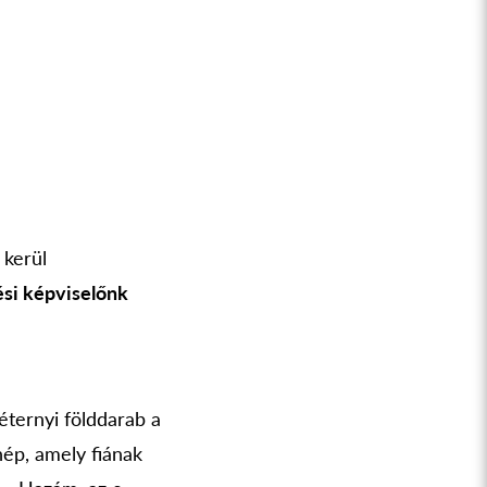
n
kerül
ési képviselőnk
ternyi földdarab a
ép, amely fiának