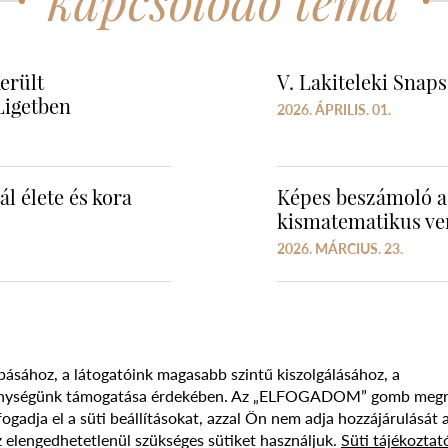
kapcsolódó téma
erült
V. Lakiteleki Snap
igetben
2026. ÁPRILIS. 01.
l élete és kora
Képes beszámoló a 
kismatematikus ve
2026. MÁRCIUS. 23.
básához, a látogatóink magasabb szintű kiszolgálásához, a
vékenységünk támogatása érdekében. Az „ELFOGADOM” gomb meg
Süti szabályzat
Adatvédelmi nyilatkozat
Jogi nyilatk
adja el a süti beállításokat, azzal Ön nem adja hozzájárulását 
 elengedhetetlenül szükséges sütiket használjuk.
Süti tájékoztat
017 - 2026 NÉPFŐISKOLA ALAPÍTVÁNY, LAKITELEK. MINDEN JOG FENNTAR