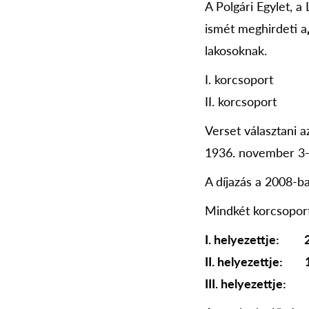
A Polgári Egylet, 
ismét meghirdeti a
lakosoknak.
I. korcsopor
II. korcsopor
Verset választani a
1936. november 3-
A díjazás a 2008-
Mindkét korcsopor
I. helyezettje: 2
II. helyezettje: 1
III. helyezettje: 