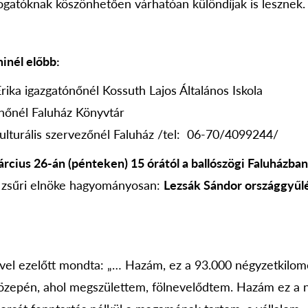
gatóknak köszönhetően várhatóan különdíjak is lesznek.
inél előbb:
rika igazgatónőnél Kossuth Lajos Általános Iskola
rnőnél Faluház Könyvtár
kulturális szervezőnél Faluház /tel: 06-70/4099244/
rcius 26-án (pénteken) 15 órától a ballószögi Faluházba
zsűri elnöke hagyományosan:
Lezsák Sándor országgyűl
el ezelőtt mondta: „… Hazám, ez a 93.000 négyzetkilomé
zepén, ahol megszülettem, fölnevelődtem. Hazám ez a n