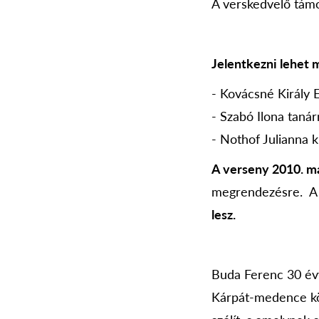
A verskedvelő támo
Jelentkezni lehet m
- Kovácsné Király E
- Szabó Ilona taná
- Nothof Julianna 
A verseny 2010. má
megrendezésre. A 
lesz.
Buda Ferenc 30 évv
Kárpát-medence kö