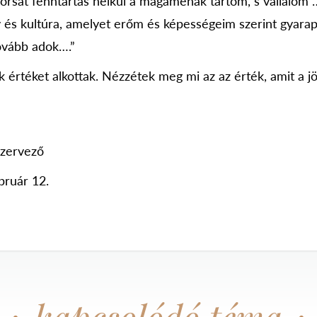
 sorsát fenntartás nélkül a magaménak tartom, s vállalom
v és kultúra, amelyet erőm és képességeim szerint gyara
ovább adok….”
ők értéket alkottak. Nézzétek meg mi az az érték, amit a
szervező
bruár 12.