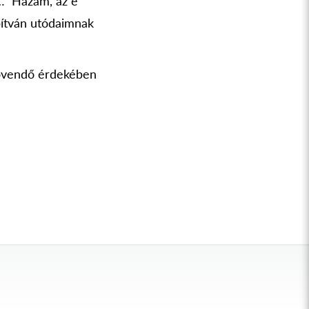
 … Hazám, az e
pítván utódaimnak
 jövendő érdekében