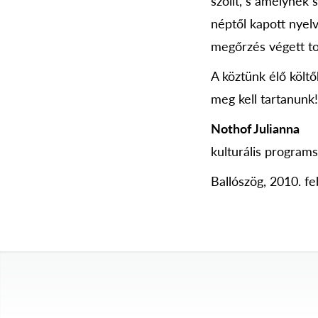
szólít, s amelynek
néptől kapott nyel
megőrzés végett t
A köztünk élő költ
meg kell tartanunk!
Nothof Julianna
kulturális program
Ballószög, 2010. fe