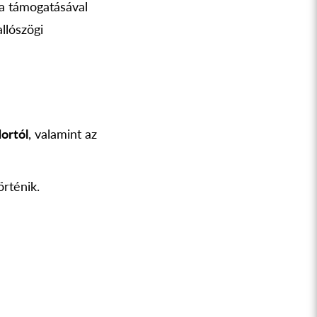
ta támogatásával
llószögi
ortól
, valamint az
örténik.