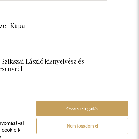
szer Kupa
Szikszai László kisnyelvész és
rsenyről
Összes elfogadás
nyomásával
A Népfőiskola Alapítvány támogatója:
Nem fogadom el
ozat
a cookie-k
ó
TVA.