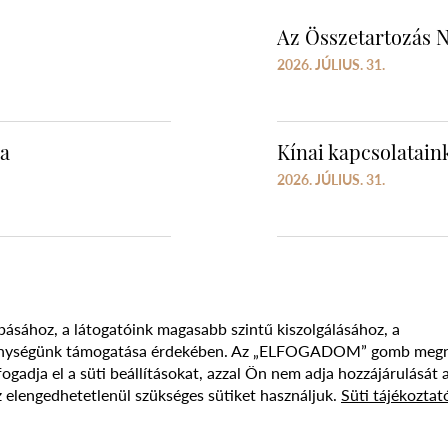
Az Összetartozás N
2026. JÚLIUS. 31.
ra
Kínai kapcsolataink
2026. JÚLIUS. 31.
básához, a látogatóink magasabb szintű kiszolgálásához, a
vékenységünk támogatása érdekében. Az „ELFOGADOM” gomb meg
Süti szabályzat
Adatvédelmi nyilatkozat
Jogi nyilatk
adja el a süti beállításokat, azzal Ön nem adja hozzájárulását 
 elengedhetetlenül szükséges sütiket használjuk.
Süti tájékoztat
017 - 2026 NÉPFŐISKOLA ALAPÍTVÁNY, LAKITELEK. MINDEN JOG FENNTAR
DESIGNED & POWERED BY
POSITIVE ADAMSKY