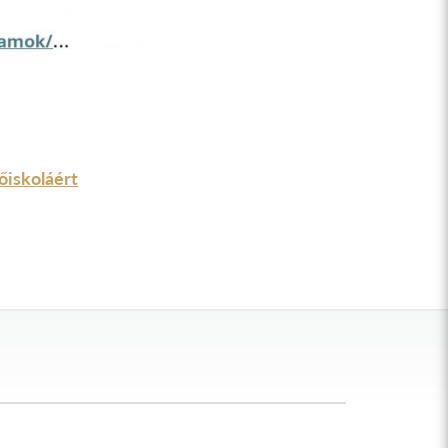
őiskoláért