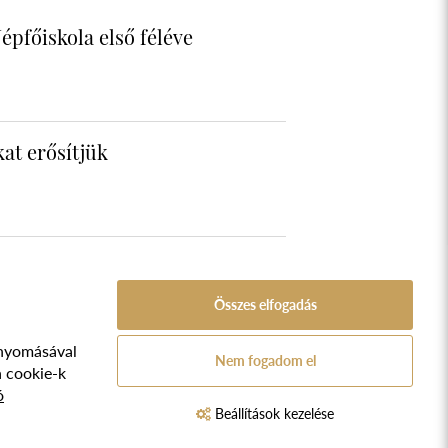
épfőiskola első féléve
at erősítjük
Összes elfogadás
nyomásával
A Népfőiskola Alapítvány támogatója:
Nem fogadom el
ozat
a cookie-k
ó
TVA.
Beállítások kezelése