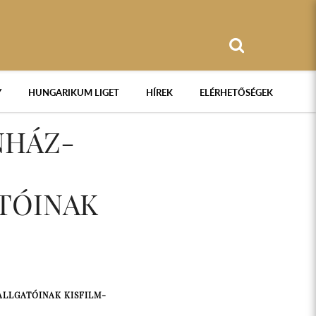
Y
HUNGARIKUM LIGET
HÍREK
ELÉRHETŐSÉGEK
NHÁZ-
TÓINAK
ALLGATÓINAK KISFILM-