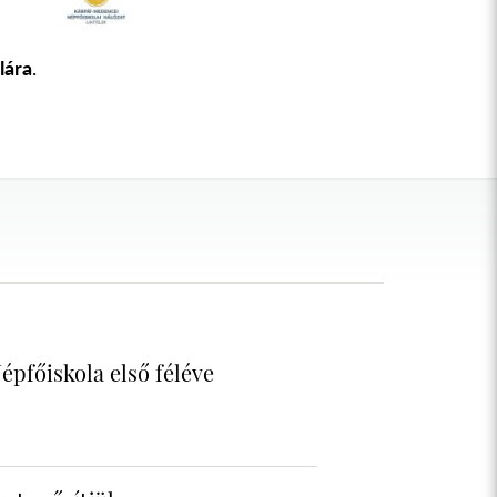
lára
.
épfőiskola első féléve