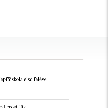
épfőiskola első féléve
at erősítjük