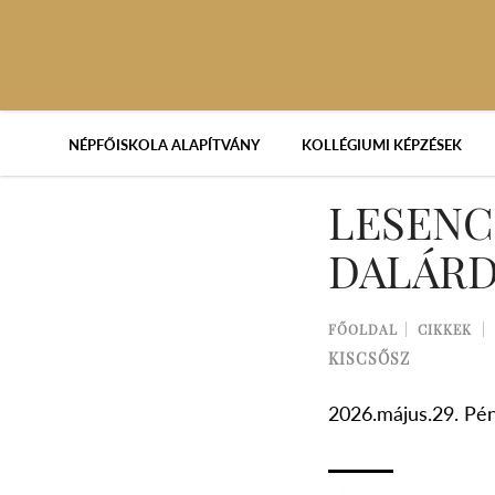
NÉPFŐISKOLA ALAPÍTVÁNY
KOLLÉGIUMI KÉPZÉSEK
LESENC
DALÁR
FŐOLDAL
CIKKEK
KISCSŐSZ
2026.május.29. Pé