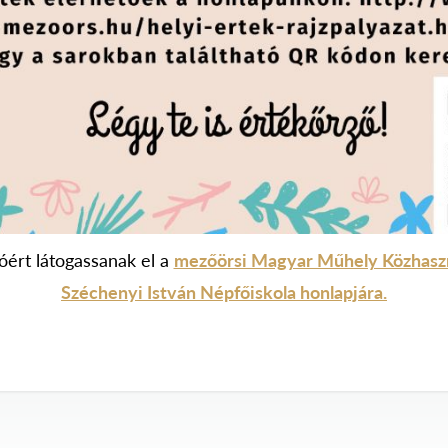
óért látogassanak el a
mezőörsi Magyar Műhely Közhasznú
Széchenyi István Népfőiskola honlapjára.