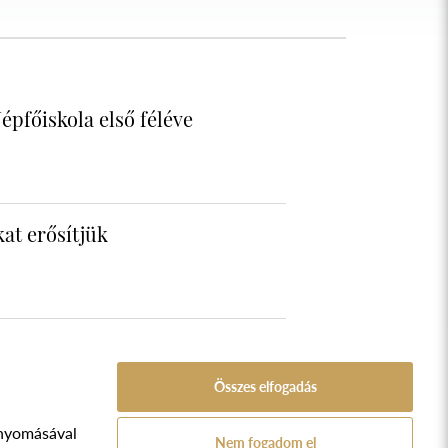
épfőiskola első féléve
at erősítjük
Összes elfogadás
nyomásával
A Népfőiskola Alapítvány támogatója:
Nem fogadom el