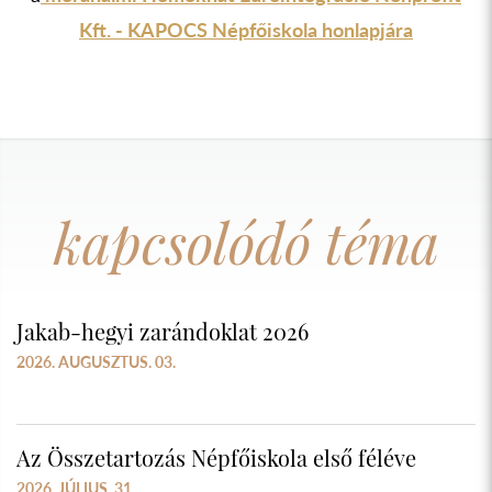
Kft. - KAPOCS Népfőiskola honlapjára
kapcsolódó téma
Jakab-hegyi zarándoklat 2026
2026. AUGUSZTUS. 03.
Az Összetartozás Népfőiskola első féléve
2026. JÚLIUS. 31.