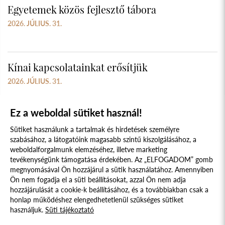
Egyetemek közös fejlesztő tábora
2026. JÚLIUS. 31.
Kínai kapcsolatainkat erősítjük
2026. JÚLIUS. 31.
Ez a weboldal sütiket használ!
Sütiket használunk a tartalmak és hirdetések személyre
szabásához, a látogatóink magasabb szintű kiszolgálásához, a
weboldalforgalmunk elemzéséhez, illetve marketing
tevékenységünk támogatása érdekében. Az „ELFOGADOM” gomb
megnyomásával Ön hozzájárul a sütik használatához. Amennyiben
Süti szabályzat
Adatvédelmi nyilatkozat
Ön nem fogadja el a süti beállításokat, azzal Ön nem adja
hozzájárulását a cookie-k beállításához, és a továbbiakban csak a
Jogi nyilatkozat
honlap működéshez elengedhetetlenül szükséges sütiket
használjuk.
Süti tájékoztató
© 2017 - 2026 NÉPFŐISKOLA ALAPÍTVÁNY, LAKITELEK. MINDEN JOG
FENNTARTVA.