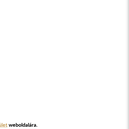
ület
weboldalára.