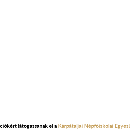
ciókért látogassanak el a
Kárpátaljai Népfőiskolai Egyes