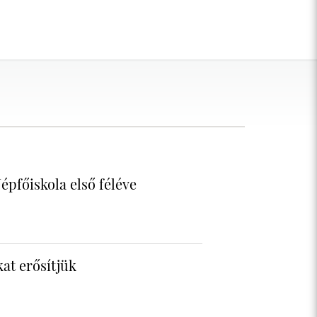
épfőiskola első féléve
at erősítjük