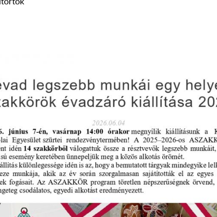
ütörtök