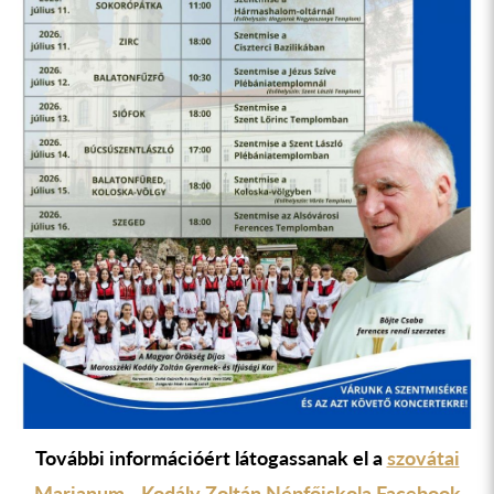
További információért látogassanak el a
szovátai
Marianum -
Kodály Zoltán Népfőiskola Facebook