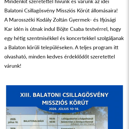
Mindenkit szeretettel hívunk és várunk az idei
Balatoni Csillagösvény Missziós Körút állomásaira!
A Marosszéki Kodály Zoltán Gyermek- és Ifjúsági
Kar idén is útnak indul Böjte Csaba testvérrel, hogy
egy hétig szentmisékkel és koncertekkel szolgáljanak
a Balaton körüli településeken. A teljes program itt
olvasható, minden kedves érdeklődőt szeretettel
várunk!