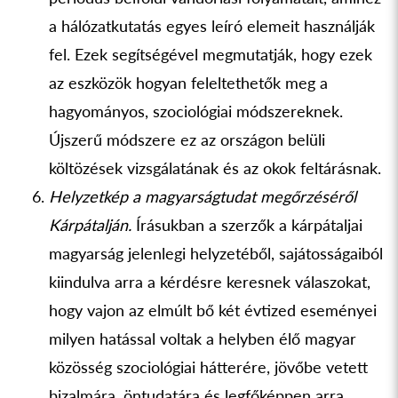
a hálózatkutatás egyes leíró elemeit használják
fel. Ezek segítségével megmutatják, hogy ezek
az eszközök hogyan feleltethetők meg a
hagyományos, szociológiai módszereknek.
Újszerű módszere ez az országon belüli
költözések vizsgálatának és az okok feltárásnak.
Helyzetkép a magyarságtudat megőrzéséről
Kárpátalján.
Írásukban a szerzők a kárpátaljai
magyarság jelenlegi helyzetéből, sajátosságaiból
kiindulva arra a kérdésre keresnek válaszokat,
hogy vajon az elmúlt bő két évtized eseményei
milyen hatással voltak a helyben élő magyar
közösség szociológiai hátterére, jövőbe vetett
bizalmára, öntudatára és legfőképpen arra,