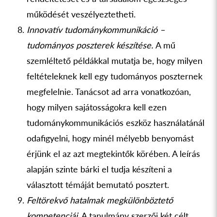
működését veszélyeztetheti.
Innovatív tudománykommunikáció –
tudományos poszterek készítése.
A mű
szemléltető példákkal mutatja be, hogy milyen
feltételeknek kell egy tudományos poszternek
megfelelnie. Tanácsot ad arra vonatkozóan,
hogy milyen sajátosságokra kell ezen
tudománykommunikációs eszköz használatánál
odafigyelni, hogy minél mélyebb benyomást
érjünk el az azt megtekintők körében. A leírás
alapján szinte bárki el tudja készíteni a
választott témáját bemutató posztert.
Feltörekvő hatalmak megkülönböztető
kompetenciái
. A tanulmány szerzői két célt