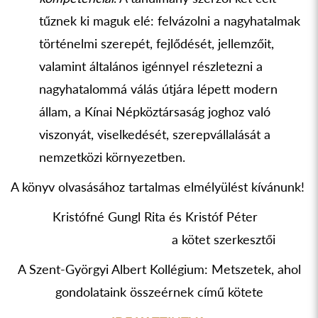
tűznek ki maguk elé: felvázolni a nagyhatalmak
történelmi szerepét, fejlődését, jellemzőit,
valamint általános igénnyel részletezni a
nagyhatalommá válás útjára lépett modern
állam, a Kínai Népköztársaság joghoz való
viszonyát, viselkedését, szerepvállalását a
nemzetközi környezetben.
A könyv olvasásához tartalmas elmélyülést kívánunk!
Kristófné Gungl Rita és Kristóf Péter
a kötet szerkesztői
A Szent-Györgyi Albert Kollégium: Metszetek, ahol
gondolataink összeérnek című kötete