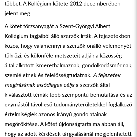
többet. A Kollégium kötete 2012 decemberében
jelent meg.
A kötet törzsanyagát a Szent-Györgyi Albert
Kollégium tagjaiból álló szerzők írták. A fejezetekben
közös, hogy valamennyi a szerzők önálló véleményét
tükrözi, és különféle metszeteit adják a közösség
által alkotott ismerethalmaznak, gondolkodásmódnak,
szemléletnek és felelősségtudatnak.
A fejezetek
megírásának elsődleges célja
a szerzők által
kiválasztott témák több szempontú bemutatása és az
egymástól távol eső tudományterületekkel foglalkozó
értelmiségiek azonos irányú gondolatainak
megörökítése. A kötet újdonságtartalma abban áll,
hogy az adott kérdések tárgyalásánál megjelenhetett