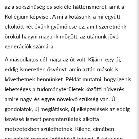
az a sokszínűség és sokféle háttérismeret, amit a
Kollégium képvisel. A mi alkotásunk, a mi együtt
eltöltött két évünk gyümölcse ez, amit szeretnénk
örökül hagyni magunk mögött, az utánunk jövő
generációk számára.
A másodlagos cél maga az út volt. Kijárni egy új,
eddig ismeretlen ösvényt, amin aztán mások is
követhetnek bennünket. Példát mutatni, hogy igenis
lehetséges a tudományterületek közötti hídverés,
amire nagy, és egyre növekvő szükség van. Új
gondolatok, új meglátások, új elképzelések az eddig
kevéssé ismert peremterületek alkotta
metszetekben születhetnek. Kilenc, címében
egymástól nagyon különböző fejezet. A felszínen