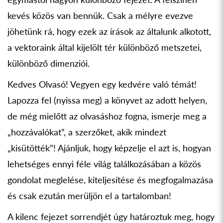
kevés közös van bennük. Csak a mélyre evezve
jöhetünk rá, hogy ezek az írások az általunk alkotott,
a vektoraink által kijelölt tér különböző metszetei,
különböző dimenziói.
Kedves Olvasó! Vegyen egy kedvére való témát!
Lapozza fel (nyissa meg) a könyvet az adott helyen,
de még mielőtt az olvasáshoz fogna, ismerje meg a
„hozzávalókat”, a szerzőket, akik mindezt
„kisütötték”! Ajánljuk, hogy képzelje el azt is, hogyan
lehetséges ennyi féle világ találkozásában a közös
gondolat meglelése, kiteljesítése és megfogalmazása
és csak ezután merüljön el a tartalomban!
A kilenc fejezet sorrendjét úgy határoztuk meg, hogy