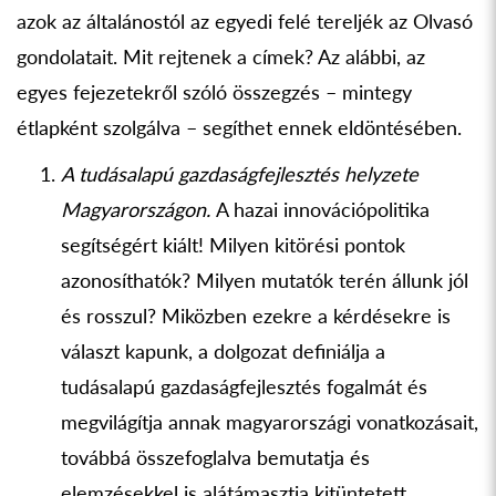
azok az általánostól az egyedi felé tereljék az Olvasó
gondolatait. Mit rejtenek a címek? Az alábbi, az
egyes fejezetekről szóló összegzés – mintegy
étlapként szolgálva – segíthet ennek eldöntésében.
A tudásalapú gazdaságfejlesztés helyzete
Magyarországon.
A hazai innovációpolitika
segítségért kiált! Milyen kitörési pontok
azonosíthatók? Milyen mutatók terén állunk jól
és rosszul? Miközben ezekre a kérdésekre is
választ kapunk, a dolgozat definiálja a
tudásalapú gazdaságfejlesztés fogalmát és
megvilágítja annak magyarországi vonatkozásait,
továbbá összefoglalva bemutatja és
elemzésekkel is alátámasztja kitüntetett