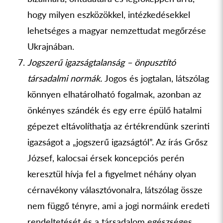
hogy milyen eszközökkel, intézkedésekkel
lehetséges a magyar nemzettudat megőrzése
Ukrajnában.
Jogszerű igazságtalanság – önpusztító
társadalmi normák.
Jogos és jogtalan, látszólag
könnyen elhatárolható fogalmak, azonban az
önkényes szándék és egy erre épülő hatalmi
gépezet eltávolíthatja az értékrendünk szerinti
igazságot a „jogszerű igazságtól”. Az írás Grősz
József, kalocsai érsek koncepciós perén
keresztül hívja fel a figyelmet néhány olyan
cérnavékony választóvonalra, látszólag össze
nem függő tényre, ami a jogi normáink eredeti
rendeltetését és a társadalom egészséges