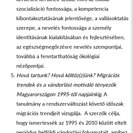
szocializáció fontossága, a kompetencia
kibontakoztatásának jelentősége, a vallásoktatás
szerepe, a nevelés fontossága a személy
identitásának kialakításában és fejlesztésében,
az egészségmegőrzésre nevelés szempontjai,
továbbá a fenntarthatóság ökológiai
nézőpontjai.
Hová tartunk? Hová költöz(z)ünk? Migrációs
trendek és a vándorlást motiváló tényezők
Magyarországon 1995-től napjainkig.
A
tanulmány a rendszerváltozást követő időszak
migrációs trendjeit vizsgálja. A szerzők célja,
hogy ismertessék az 1995 és 2010 között eltelt
periódus belföldi vándorlási folyamatait, amihez