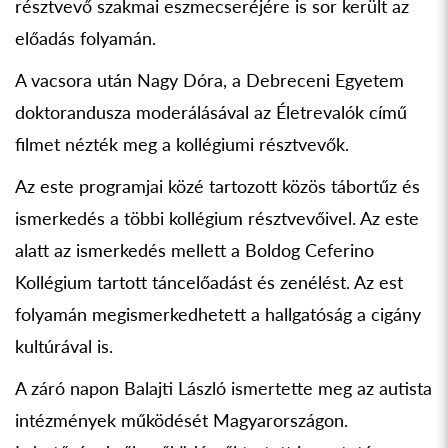
résztvevő szakmai eszmecseréjére is sor került az
előadás folyamán.
A vacsora után Nagy Dóra, a Debreceni Egyetem
doktorandusza moderálásával az Életrevalók című
filmet nézték meg a kollégiumi résztvevők.
Az este programjai közé tartozott közös tábortűz és
ismerkedés a többi kollégium résztvevőivel. Az este
alatt az ismerkedés mellett a Boldog Ceferino
Kollégium tartott táncelőadást és zenélést. Az est
folyamán megismerkedhetett a hallgatóság a cigány
kultúrával is.
A záró napon Balajti László ismertette meg az autista
intézmények működését Magyarországon.