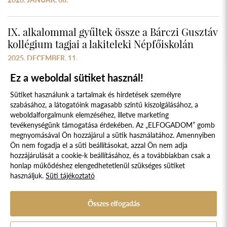
IX. alkalommal gyűltek össze a Bárczi Gusztáv
kollégium tagjai a lakiteleki Népfőiskolán
2025. DECEMBER. 11.
Ez a weboldal sütiket használ!
Sütiket használunk a tartalmak és hirdetések személyre
szabásához, a látogatóink magasabb szintű kiszolgálásához, a
weboldalforgalmunk elemzéséhez, illetve marketing
tevékenységünk támogatása érdekében. Az „ELFOGADOM” gomb
megnyomásával Ön hozzájárul a sütik használatához. Amennyiben
Süti szabályzat
Adatvédelmi nyilatkozat
Ön nem fogadja el a süti beállításokat, azzal Ön nem adja
hozzájárulását a cookie-k beállításához, és a továbbiakban csak a
Jogi nyilatkozat
honlap működéshez elengedhetetlenül szükséges sütiket
használjuk.
Süti tájékoztató
© 2017 - 2026 NÉPFŐISKOLA ALAPÍTVÁNY, LAKITELEK. MINDEN JOG
FENNTARTVA.
DESIGNED & POWERED BY
POSITIVE ADAMSKY
Összes elfogadás
A Népfőiskola Alapítvány támogatója: