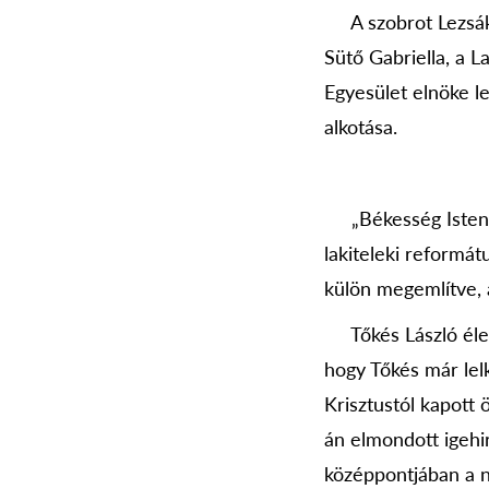
A szobrot Lezsák 
Sütő Gabriella, a La
Egyesület elnöke l
alkotása.
„Békesség Istentől
lakiteleki reformát
külön megemlítve, 
Tőkés László életú
hogy Tőkés már lelk
Krisztustól kapott
án elmondott igehir
középpontjában a ny