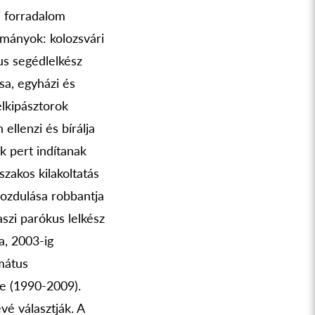
i forradalom
lmányok: kolozsvári
us segédlelkész
sa, egyházi és
elkipásztorok
ellenzi és bírálja
k pert indítanak
szakos kilakoltatás
ozdulása robbantja
szi parókus lelkész
a, 2003-ig
rmátus
e (1990-2009).
é választják. A