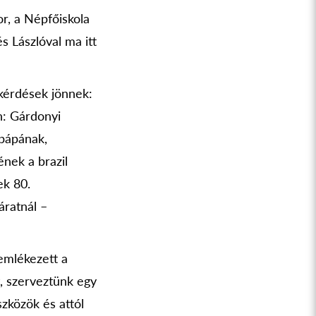
r, a Népfőiskola
s Lászlóval ma itt
 kérdések jönnek:
n: Gárdonyi
 pápának,
nek a brazil
ek 80.
áratnál –
mlékezett a
, szerveztünk egy
szközök és attól