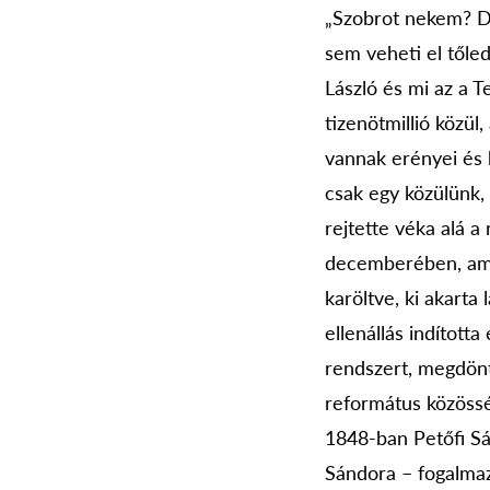
„Szobrot nekem? De
sem veheti el tőled!
László és mi az a T
tizenötmillió közü
vannak erényei és 
csak egy közülünk, 
rejtette véka alá
decemberében, ami
karöltve, ki akarta 
ellenállás indított
rendszert, megdönt
református közössé
1848-ban Petőfi Sán
Sándora – fogalmazo