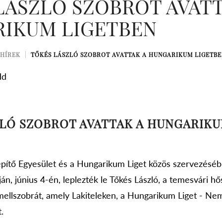
LÁSZLÓ SZOBROT AVATT
IKUM LIGETBEN
HÍREK
TŐKÉS LÁSZLÓ SZOBROT AVATTAK A HUNGARIKUM LIGETB
dd
LÓ SZOBROT AVATTAK A HUNGARIK
zépítő Egyesület és a Hungarikum Liget közös szervezésé
n, június 4-én, leplezték le Tőkés László, a temesvári hő
 mellszobrát, amely Lakiteleken, a Hungarikum Liget - N
.