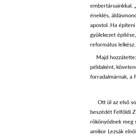
embertársainkkal. „
éneklés, áldásmondá
apostol. Ha építeni
gyülekezet építése,
református lelkész.
Majd hozzátette: 
példaként, követen
forradalmárnak, a f
Ott ül az első so
beszédét Felföldi Z
rökönyödnek meg so
amikor Lezsák elnök