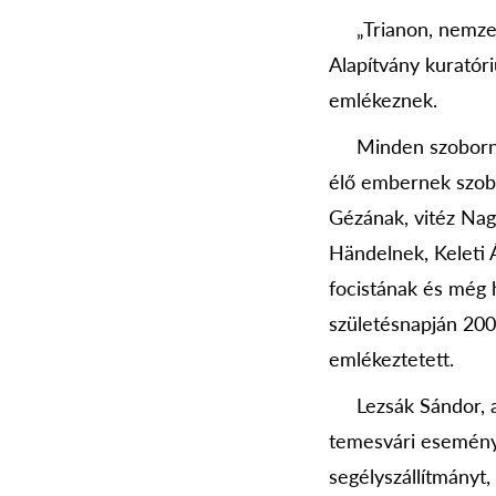
„Trianon, nemzetgy
Alapítvány kuratór
emlékeznek.
Minden szobornak v
élő embernek szobro
Gézának, vitéz Nag
Händelnek, Keleti 
focistának és még 
születésnapján 2007
emlékeztetett.
Lezsák Sándor, a 
temesvári eseménye
segélyszállítmányt,