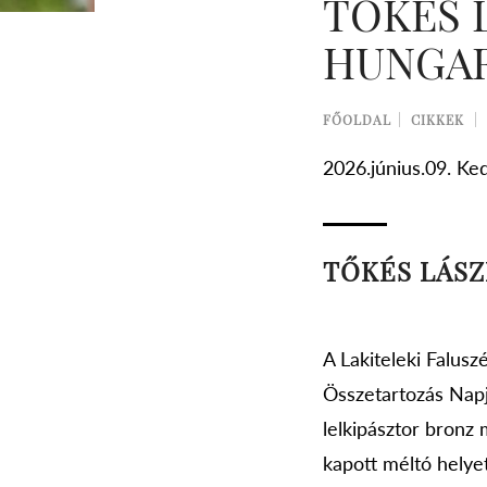
TŐKÉS 
HUNGAR
FŐOLDAL
CIKKEK
2026.június.09. Ke
TŐKÉS LÁSZ
A Lakiteleki Falus
Összetartozás Napjá
lelkipásztor bronz
kapott méltó helyet