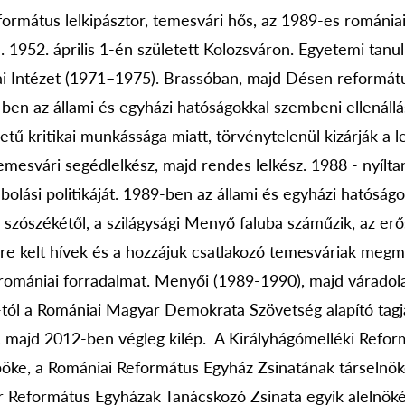
mátus lelkipásztor, temesvári hős, az 1989-es románia
 1952. április 1-én született Kolozsváron. Egyetemi tanu
ai Intézet (1971–1975). Brassóban, majd Désen reformát
ben az állami és egyházi hatóságokkal szembeni ellenállá
tű kritikai munkássága miatt, törvénytelenül kizárják a l
emesvári segédlelkész, majd rendes lelkész. 1988 - nyíltan 
lási politikáját. 1989-ben az állami és egyházi hatóságo
 szószékétől, a szilágysági Menyő faluba száműzik, az erő
e kelt hívek és a hozzájuk csatlakozó temesváriak megm
omániai forradalmat. Menyői (1989-1990), majd váradola
tól a Romániai Magyar Demokrata Szövetség alapító tagj
ke, majd 2012-ben végleg kilép. A Királyhágómelléki Refo
öke, a Romániai Református Egyház Zsinatának társelnök
Református Egyházak Tanácskozó Zsinata egyik alelnökév