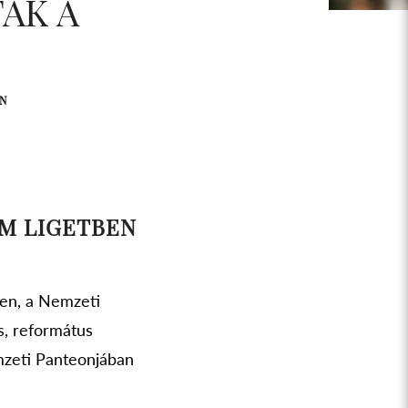
AK A
EN
UM LIGETBEN
ben, a Nemzeti
s, református
emzeti Panteonjában