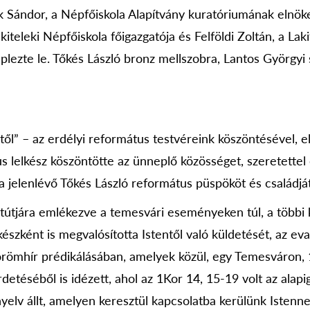
Sándor, a Népfőiskola Alapítvány kuratóriumának elnök
kiteleki Népfőiskola főigazgatója és Felföldi Zoltán, a Lak
eplezte le. Tőkés László bronz mellszobra, Lantos György
” – az erdélyi református testvéreink köszöntésével, e
us lelkész köszöntötte az ünneplő közösséget, szeretettel é
a jelenlévő Tőkés László református püspököt és családját
tjára emlékezve a temesvári eseményeken túl, a többi kö
észként is megvalósította Istentől való küldetését, az ev
 örömhír prédikálásában, amelyek közül, egy Temesváron,
detéséből is idézett, ahol az 1Kor 14, 15-19 volt az alap
elv állt, amelyen keresztül kapcsolatba kerülünk Istenne