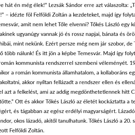
 hát én még élek!” Lezsák Sándor erre azt válaszolta: „
” – idézte föl Felföldi Zoltán a kezdeteket, majd így folyt
emesvár, amit nem lehet Tőle elvenni? Tőkés László egy k
l, akinek ugyanúgy vannak jó és rossz napjai, bánata és ö
hibái, mint nekünk. Ezért persze még nem jár szobor, de
ő több nálunk! És itt jön a képbe Temesvár. Majd így foly
 a román kommunista rendszerrel szembeni véleményét. 1
kor a román kommunista államhatalom, a kollaboráns eg
lakoltatni, akkor nyíltan fellázadt a rendszer ellen és ellená
a el azt a felkelést, ami az addig megdönthetetlennek hitt
ötte.” Ott és akkor Tőkés László az életét kockáztatta a
gért, és tágabban az egész erdélyi magyarságért. Lázadó 
dor, okos lázadó, akitől tanulhatunk. Tőkés László a 20. 
tt Felföldi Zoltán.