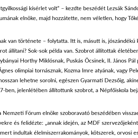
ilkossági kísérlet volt” – kezdte beszédét Lezsák Sándo
iumának elnöke, majd hozzátette, nem véletlen, hogy Tőké
an története – folytatta. Itt is, másutt is, jószándékú
t állítani? Sok-sok példa van. Szobrot állítottak életébe
ybányai Horthy Miklósnak, Puskás Öcsinek, II. János Pál
Ágnes olimpiai tornásznak, Kozma Imre atyának, vagy Pelé
hosszan lehetne sorolni, egészen Gyarmati Dezsőig, akin
-ben, jelenlétében állítottunk szobrot, a Népfőiskola bej
Nemzeti Fórum elnöke szoboravató beszédében visszae
kre és felidézte: „annak idején, az MDF szervezőjeként
 mert indultak élelmiszerrakományok, kötszerek, orvosi e