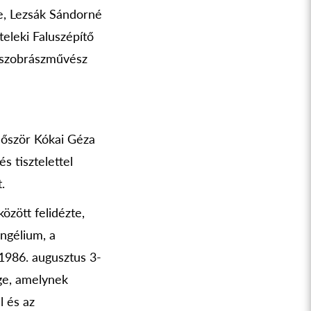
e, Lezsák Sándorné
iteleki Faluszépítő
i szobrászművész
lőször Kókai Géza
s tisztelettel
.
zött felidézte,
angélium, a
 1986. augusztus 3-
ige, amelynek
l és az