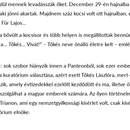
edül mennek levadásszák őket. December 29-én hajnalba 
aki jönni akartak. Majdnem száz kocsi volt ott hajnalban, é
, Für Lajos…
vült a kocsisor és több helyen is megállítottak bennünk
a… Tőkés… Vivát!” – Tőkés neve önálló életre kelt – emlé
sok szobor hiányzik innen a Panteonból, sok ezer embe
e a kuratórium választása, azért esett Tőkés Lászlóra, me
zik, amely évtizedekkel ezelőtt kezdődött és ma, illetve 
 szolgálhat a magyar emberek számára. Az ilyen történel
rianon, ami egy nemzetgyilkossági kísérlet volt, csak kís
órium elnöke.