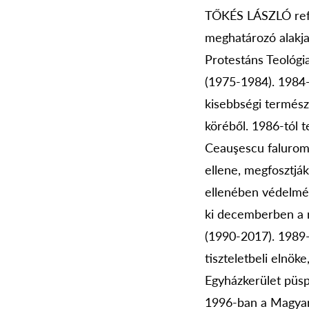
TŐKÉS LÁSZLÓ refor
meghatározó alakja.
Protestáns Teológi
(1975-1984). 1984-
kisebbségi természe
köréből. 1986-tól t
Ceauşescu falurombo
ellene, megfosztják
ellenében védelmér
ki decemberben a r
(1990-2017). 1989-
tiszteletbeli elnö
Egyházkerület püsp
1996-ban a Magyar 