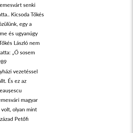
Temesvárt senki
atta.. Kicsoda Tőkés
özülünk, egy a
röme és ugyanúgy
 Tőkés László nem
tatta: „Ő sosem
989
yházi vezetéssel
llt. És ez az
 Ceaușescu
 temesvári magyar
volt, olyan mint
század Petőfi