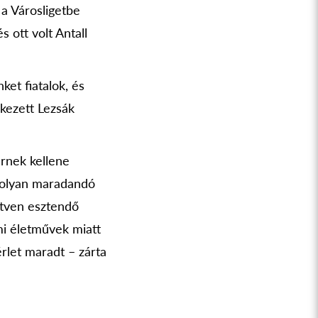
a Városligetbe
s ott volt Antall
et fiatalok, és
kezett Lezsák
rnek kellene
rt olyan maradandó
ötven esztendő
mi életművek miatt
érlet maradt – zárta