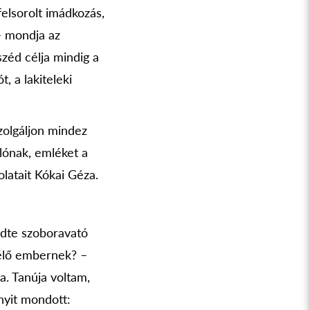
felsorolt imádkozás,
 – mondja az
széd célja mindig a
, a lakiteleki
olgáljon mindez
lónak, emléket a
olatait Kókai Géza.
zdte szoboravató
 élő embernek? –
. Tanúja voltam,
nyit mondott: