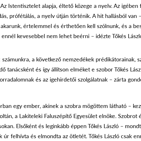
Az Istentisztelet alapja, éltető közege a nyelv. Az igében 
s, prófétálás, a nyelv útján történik. A hit hallásból van
 akarunk, értelemmel és érthetően kell szólnunk, és a be
 ennél kevesebbel nem lehet beérni – idézte Tőkés Lászlót
számunkra, a következő nemzedékek prédikátorainak, sz
dő tanácsként és így állítson elméket e szobor Tőkés Lász
orradalomnak és az igehirdetői szolgálatnak – zárta gond
rban egy ember, akinek a szobra mögöttem látható – ke
oltán, a Lakiteleki Faluszépítő Egyesület elnöke. Szobrot
kan. Elsőként és leginkább éppen Tőkés László – mondta
 úr felhívta és elmondta az ötletét. Tőkés László csak en