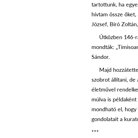
tartottunk, ha egy
hívtam össze őket, 
József, Bíró Zoltán
Útközben 146-ra bő
mondták: „Timisoar
Sándor.
Majd hozzátette: 
szobrot állítani, d
életművel rendelke
múlva is példaként
mondható el, hogy T
gondolatait a kurat
***