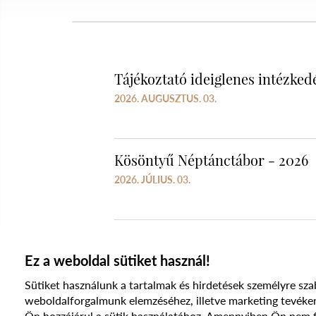
Tájékoztató ideiglenes intézked
2026. AUGUSZTUS. 03.
Kösöntyű Néptánctábor - 2026
2026. JÚLIUS. 03.
Ez a weboldal sütiket használ!
Sütiket használunk a tartalmak és hirdetések személyre sza
weboldalforgalmunk elemzéséhez, illetve marketing te
Ön hozzájárul a sütik használatához. Amennyiben Ön nem fog