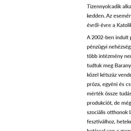
Tizennyolcadik alk
kedden. Az esemén
évről-évre a Katoli
A 2002-ben indult 
pénzügyi nehézségek
több intézmény nem 
tudtuk meg Baranyi
közel kétszáz vend
próza, egyéni és c
mérték össze tudás
produkciót, de még
szociális otthonok 
fesztiválhoz, hetek
hatással van a ment