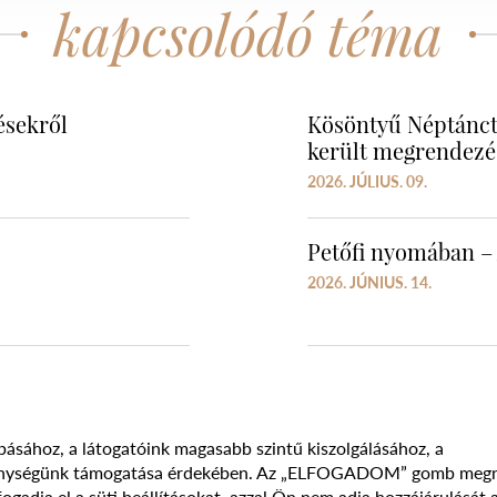
kapcsolódó téma
ésekről
Kösöntyű Néptánc
került megrendezé
2026. JÚLIUS. 09.
Petőfi nyomában – 
2026. JÚNIUS. 14.
básához, a látogatóink magasabb szintű kiszolgálásához, a
vékenységünk támogatása érdekében. Az „ELFOGADOM” gomb meg
Süti szabályzat
Adatvédelmi nyilatkozat
Jogi nyilatk
adja el a süti beállításokat, azzal Ön nem adja hozzájárulását 