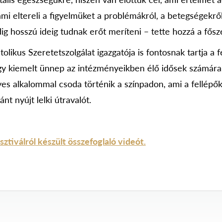
mi eltereli a figyelmüket a problémákról, a betegségekről
ig hosszú ideig tudnak erőt meríteni – tette hozzá a fős
olikus Szeretetszolgálat igazgatója is fontosnak tartja a f
egy kiemelt ünnep az intézményeikben élő idősek számára.
yes alkalommal csoda történik a színpadon, ami a fellépő
t nyújt lelki útravalót.
ztiválról készült összefoglaló videót.