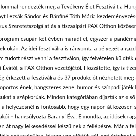
alommal rendezték meg a Tevékeny Élet Fesztivált a Hun
yt Lezsák Sándor és Bánfiné Tóth Mária kezdeményezés
kus Szeretetszolgálat és a tiszaalpári PAX Otthon közöse
program csupán két évben maradt el, egyszer a pandémia
 okán. Az idei fesztiválra is rányomta a bélyegét a gazd
tudott részt venni a fesztiválon, így felvételen küldték 
 Évától, a PAX Otthon vezetőjétől. Hozzátette, így is ti
ég érkezett a fesztiválra és 37 produkciót nézhetett meg 
soportos ének, hangszeres zene, humor és színpadi játék
ukat a szépkorúak. Minden kategóriában díjazták az els
 a helyezésnél is fontosabb, hogy egy napon át közösen 
lakói – hangsúlyozta Baranyi Éva. Elmondta, az idősek ra
en át nagy lelkesedéssel készülnek a fellépésre. Már a fel
ális egészségükre, hiszen van előttük cél, ami értelmet a