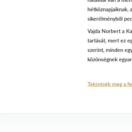
hétköznapjaiknak, a
sikerélményből ped
Vajda Norbert a Kat
tartását, mert ez 
szerint, minden eg
közönségnek egyarán
Tekintsék meg a fes