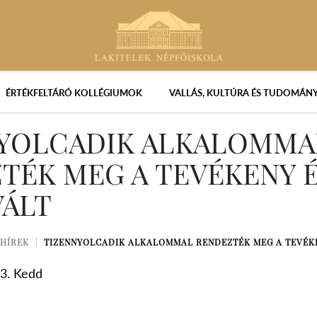
ÉRTÉKFELTÁRÓ KOLLÉGIUMOK
VALLÁS, KULTÚRA ÉS TUDOMÁN
YOLCADIK ALKALOMMA
TÉK MEG A TEVÉKENY 
VÁLT
HÍREK
TIZENNYOLCADIK ALKALOMMAL RENDEZTÉK MEG A TEVÉKE
3. Kedd