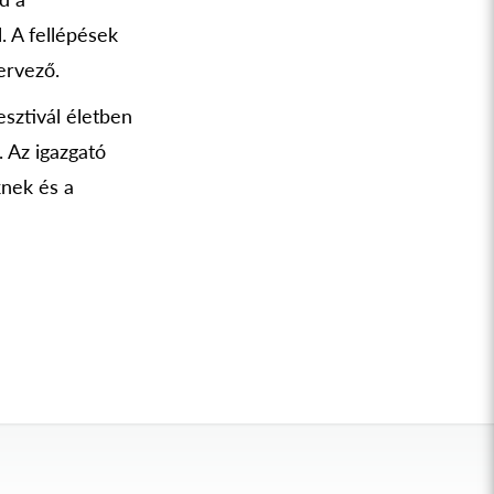
. A fellépések
zervező.
esztivál életben
 Az igazgató
knek és a