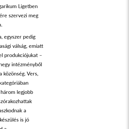
garikum Ligetben
ére szervezi meg
n.
, egyszer pedig
asági válság, emiatt
el produkciójukat –
zenegy intézményből
a közönség. Vers,
 kategóriában
ő három legjobb
szórakozhattak
gaszkodnak a
készülés is jó
d a