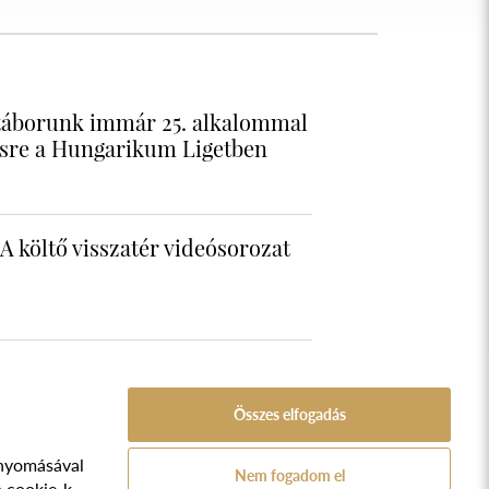
táborunk immár 25. alkalommal
sre a Hungarikum Ligetben
A költő visszatér videósorozat
Összes elfogadás
nyomásával
A Népfőiskola Alapítvány támogatója:
Nem fogadom el
ozat
a cookie-k