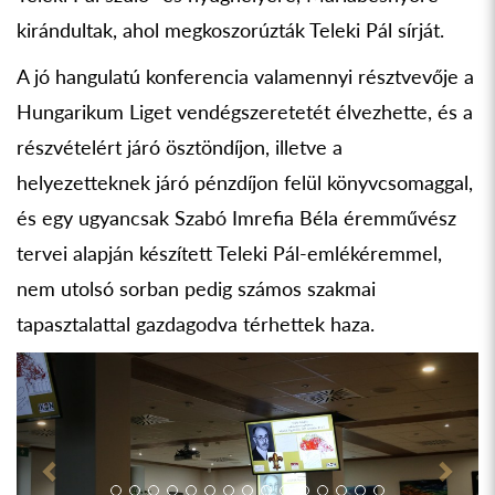
kirándultak, ahol megkoszorúzták Teleki Pál sírját.
A jó hangulatú konferencia valamennyi résztvevője a
Hungarikum Liget vendégszeretetét élvezhette, és a
részvételért járó ösztöndíjon, illetve a
helyezetteknek járó pénzdíjon felül könyvcsomaggal,
és egy ugyancsak Szabó Imrefia Béla éremművész
tervei alapján készített Teleki Pál-emlékéremmel,
nem utolsó sorban pedig számos szakmai
tapasztalattal gazdagodva térhettek haza.
Previous
Next