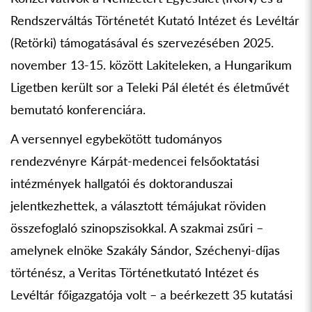
Rendszerváltás Történetét Kutató Intézet és Levéltár
(Retörki) támogatásával és szervezésében 2025.
november 13-15. között Lakiteleken, a Hungarikum
Ligetben került sor a Teleki Pál életét és életművét
bemutató konferenciára.
A versennyel egybekötött tudományos
rendezvényre Kárpát-medencei felsőoktatási
intézmények hallgatói és doktoranduszai
jelentkezhettek, a választott témájukat röviden
összefoglaló szinopszisokkal. A szakmai zsűri –
amelynek elnöke Szakály Sándor, Széchenyi-díjas
történész, a Veritas Történetkutató Intézet és
Levéltár főigazgatója volt – a beérkezett 35 kutatási