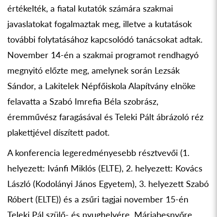
értékelték, a fiatal kutatók számára szakmai
javaslatokat fogalmaztak meg, illetve a kutatások
további folytatásához kapcsolódó tanácsokat adtak.
November 14-én a szakmai programot rendhagyó
megnyitó előzte meg, amelynek során Lezsák
Sándor, a Lakitelek Népfőiskola Alapítvány elnöke
felavatta a Szabó Imrefia Béla szobrász,
éremművész faragásával és Teleki Pált ábrázoló réz
plakettjével díszített padot.
A konferencia legeredményesebb résztvevői (1.
helyezett: Ivánfi Miklós (ELTE), 2. helyezett: Kovács
László (Kodolányi János Egyetem), 3. helyezett Szabó
Róbert (ELTE)) és a zsűri tagjai november 15-én
Teleki Pál szülő- és nyughelyére, Máriabesnyőre