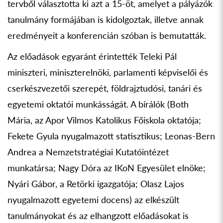
tervből választotta ki azt a 15-öt, amelyet a pályázók
tanulmány formájában is kidolgoztak, illetve annak
eredményeit a konferencián szóban is bemutatták.
Az előadások egyaránt érintették Teleki Pál
miniszteri, miniszterelnöki, parlamenti képviselői és
cserkészvezetői szerepét, földrajztudósi, tanári és
egyetemi oktatói munkásságát. A bírálók (Both
Mária, az Apor Vilmos Katolikus Főiskola oktatója;
Fekete Gyula nyugalmazott statisztikus; Leonas-Bern
Andrea a Nemzetstratégiai Kutatóintézet
munkatársa; Nagy Dóra az IKoN Egyesület elnöke;
Nyári Gábor, a Retörki igazgatója; Olasz Lajos
nyugalmazott egyetemi docens) az elkészült
tanulmányokat és az elhangzott előadásokat is