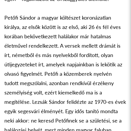
Petőfi Sándor a magyar költészet koronázatlan
királya, az elsők között is az első, aki 26 és fél éves
korában bekövetkezett halálakor már hatalmas
életművel rendelkezett. A versek mellett drámát is
írt, németből és más nyelvekből fordított, olyan
útijegyzeteket írt, amelyek napjainkban is lekötik az
olvasó figyelmét. Petőfi a közemberek nyelvén
tudott megszólalni, azonban rendkívül érzékeny
személyiség volt, ezért kiemelkedő ma is a
megítélése. Lezsák Sándor felidézte az 1970-es évek
egyik segesvári élményét. Egy idős tanító mondta
neki akkor: ne keresd Petőfinek se a születési, se a
halálozási helyét, mert minden magyar faluban