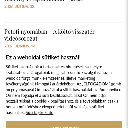
2026. JÚLIUS. 03.
Petőfi nyomában – A költő visszatér
videósorozat
2026. JÚNIUS. 14.
Ez a weboldal sütiket használ!
Sütiket használunk a tartalmak és hirdetések személyre
szabásához, a látogatóink magasabb szintű kiszolgálásához, a
weboldalforgalmunk elemzéséhez, illetve marketing
tevékenységünk támogatása érdekében. Az „ELFOGADOM” gomb
megnyomásával Ön hozzájárul a sütik használatához. Amennyiben
Süti szabályzat
Adatvédelmi nyilatkozat
Ön nem fogadja el a süti beállításokat, azzal Ön nem adja
hozzájárulását a cookie-k beállításához, és a továbbiakban csak a
Jogi nyilatkozat
honlap működéshez elengedhetetlenül szükséges sütiket
használjuk.
Süti tájékoztató
© 2017 - 2026 NÉPFŐISKOLA ALAPÍTVÁNY, LAKITELEK. MINDEN JOG
FENNTARTVA.
DESIGNED & POWERED BY
POSITIVE ADAMSKY