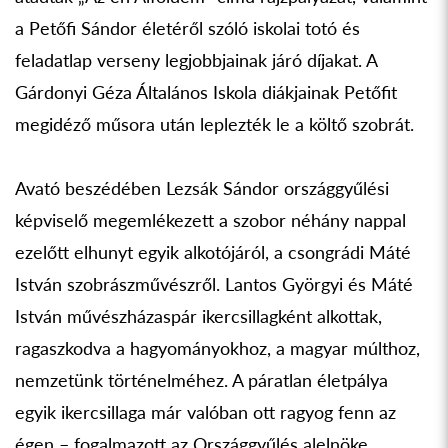
a Petőfi Sándor életéről szóló iskolai totó és
feladatlap verseny legjobbjainak járó díjakat. A
Gárdonyi Géza Általános Iskola diákjainak Petőfit
megidéző műsora után leplezték le a költő szobrát.
Avató beszédében Lezsák Sándor országgyűlési
képviselő megemlékezett a szobor néhány nappal
ezelőtt elhunyt egyik alkotójáról, a csongrádi Máté
István szobrászművészről. Lantos Györgyi és Máté
István művészházaspár ikercsillagként alkottak,
ragaszkodva a hagyományokhoz, a magyar múlthoz,
nemzetünk történelméhez. A páratlan életpálya
egyik ikercsillaga már valóban ott ragyog fenn az
égen – fogalmazott az Országgyűlés alelnöke.