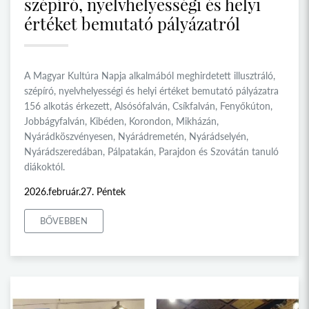
szépíró, nyelvhelyességi és helyi
értéket bemutató pályázatról
A Magyar Kultúra Napja alkalmából meghirdetett illusztráló,
szépíró, nyelvhelyességi és helyi értéket bemutató pályázatra
156 alkotás érkezett, Alsósófalván, Csíkfalván, Fenyőkúton,
Jobbágyfalván, Kibéden, Korondon, Mikházán,
Nyárádköszvényesen, Nyárádremetén, Nyárádselyén,
Nyárádszeredában, Pálpatakán, Parajdon és Szovátán tanuló
diákoktól.
2026.február.27. Péntek
BŐVEBBEN