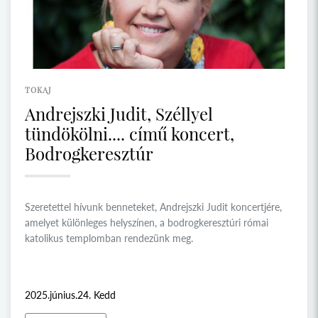
TOKAJ
Andrejszki Judit, Széllyel
tündökölni.... című koncert,
Bodrogkeresztúr
Szeretettel hívunk benneteket, Andrejszki Judit koncertjére,
amelyet különleges helyszínen, a bodrogkeresztúri római
katolikus templomban rendezünk meg.
2025.június.24. Kedd