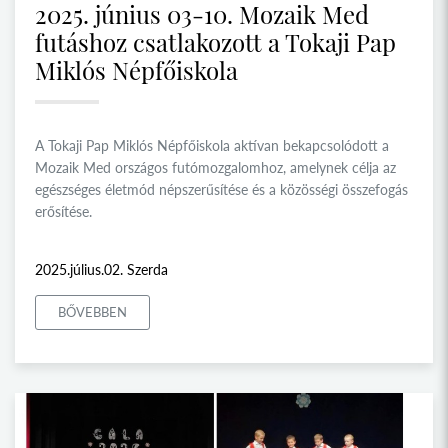
2025. június 03-10. Mozaik Med
futáshoz csatlakozott a Tokaji Pap
Miklós Népfőiskola
A Tokaji Pap Miklós Népfőiskola aktívan bekapcsolódott a
Mozaik Med országos futómozgalomhoz, amelynek célja az
egészséges életmód népszerűsítése és a közösségi összefogás
erősítése.
2025.július.02. Szerda
BŐVEBBEN