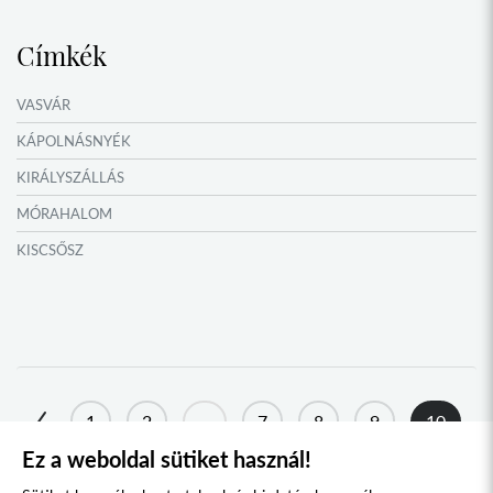
Címkék
VASVÁR
KÁPOLNÁSNYÉK
KIRÁLYSZÁLLÁS
MÓRAHALOM
KISCSŐSZ
MEZŐÖRS
AGYAGOSSZERGÉNY
TATA
TOKAJ
1
2
...
7
8
9
10
KONDOROS
Ez a weboldal sütiket használ!
11
12
13
...
23
24
NAGYSZŐLŐS