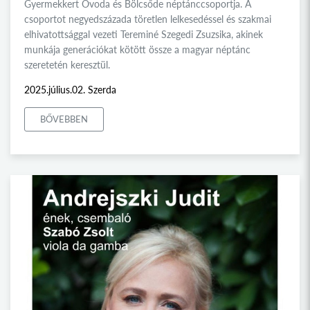
Gyermekkert Óvoda és Bölcsőde néptánccsoportja. A
csoportot negyedszázada töretlen lelkesedéssel és szakmai
elhivatottsággal vezeti Tereminé Szegedi Zsuzsika, akinek
munkája generációkat kötött össze a magyar néptánc
szeretetén keresztül.
2025.július.02. Szerda
BŐVEBBEN