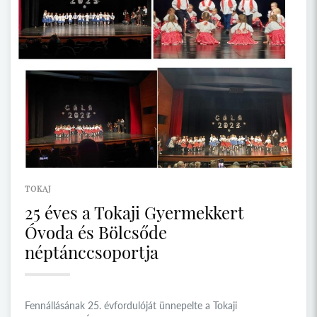
TOKAJ
25 éves a Tokaji Gyermekkert
Óvoda és Bölcsőde
néptánccsoportja
Fennállásának 25. évfordulóját ünnepelte a Tokaji