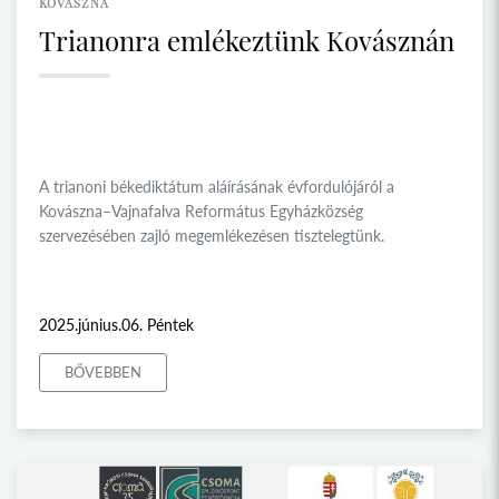
KOVÁSZNA
Trianonra emlékeztünk Kovásznán
A trianoni békediktátum aláírásának évfordulójáról a
Kovászna–Vajnafalva Református Egyházközség
szervezésében zajló megemlékezésen tisztelegtünk.
2025.június.06. Péntek
BŐVEBBEN