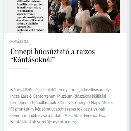
KOVÁSZNA
Ünnepi búcsúztató a rajzos
“Kántásoknál”
Népes közönség jelenlétében nyílt meg a kézdivásárhelyi
Incze László Céhtörténeti Múzeum időszakos kiállítási
termében a fennállásának 345. évét ünneplő Nagy Mózes
Főgimnázium képzőművészeti tagozatos osztályainak
ötvenharmadik évzáró tárlata. A kiállítást Ferencz Éva,
Népfőiskolánk vezetője nyitotta meg.