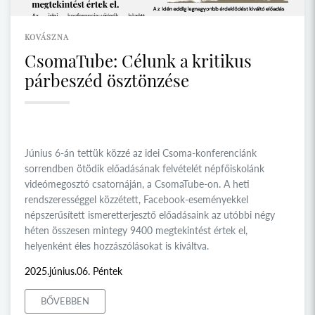
KOVÁSZNA
CsomaTube: Célunk a kritikus
párbeszéd ösztönzése
Június 6-án tettük közzé az idei Csoma-konferenciánk
sorrendben ötödik előadásának felvételét népfőiskolánk
videómegosztó csatornáján, a CsomaTube-on. A heti
rendszerességgel közzétett, Facebook-eseményekkel
népszerűsített ismeretterjesztő előadásaink az utóbbi négy
héten összesen mintegy 9400 megtekintést értek el,
helyenként éles hozzászólásokat is kiváltva.
2025.június.06. Péntek
BŐVEBBEN