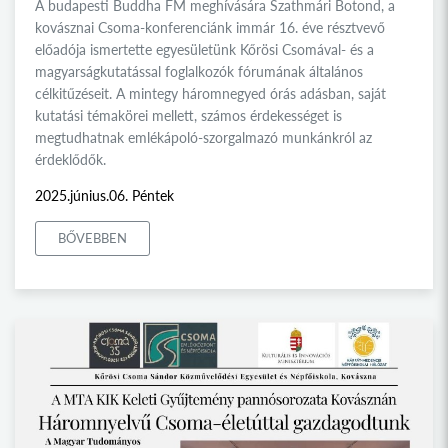
A budapesti Buddha FM meghívására Szathmári Botond, a
kovásznai Csoma-konferenciánk immár 16. éve résztvevő
előadója ismertette egyesületünk Kőrösi Csomával- és a
magyarságkutatással foglalkozók fórumának általános
célkitűzéseit. A mintegy háromnegyed órás adásban, saját
kutatási témakörei mellett, számos érdekességet is
megtudhatnak emlékápoló-szorgalmazó munkánkról az
érdeklődők.
2025.június.06. Péntek
BŐVEBBEN