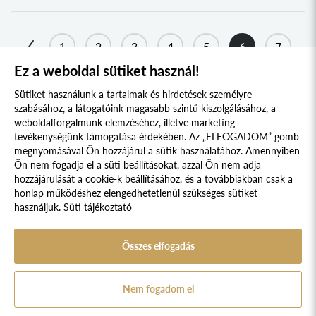
TATA
TOKAJ
1
2
3
4
5
6
7
KONDOROS
Ez a weboldal sütiket használ!
8
...
15
16
NAGYSZŐLŐS
Sütiket használunk a tartalmak és hirdetések személyre
KOVÁSZNA
szabásához, a látogatóink magasabb szintű kiszolgálásához, a
weboldalforgalmunk elemzéséhez, illetve marketing
GÖMÖRPÉTERFALA
tevékenységünk támogatása érdekében. Az „ELFOGADOM” gomb
SZÜRTE
megnyomásával Ön hozzájárul a sütik használatához. Amennyiben
Süti szabályzat
Adatvédelmi nyilatkozat
Ön nem fogadja el a süti beállításokat, azzal Ön nem adja
MARTOS
hozzájárulását a cookie-k beállításához, és a továbbiakban csak a
Jogi nyilatkozat
PÁLOS
honlap működéshez elengedhetetlenül szükséges sütiket
használjuk.
Süti tájékoztató
© 2017 - 2026 NÉPFŐISKOLA ALAPÍTVÁNY, LAKITELEK. MINDEN JOG
NYÍRTELEK-FELSŐSÓSKÚT
FENNTARTVA.
DESIGNED & POWERED BY
POSITIVE ADAMSKY
SZOVÁTA
Összes elfogadás
A Népfőiskola Alapítvány támogatója:
SZÉKELYDERZS
HEGYKÖZSZENTIMRE
Nem fogadom el
CSÍKSZENTIMRE