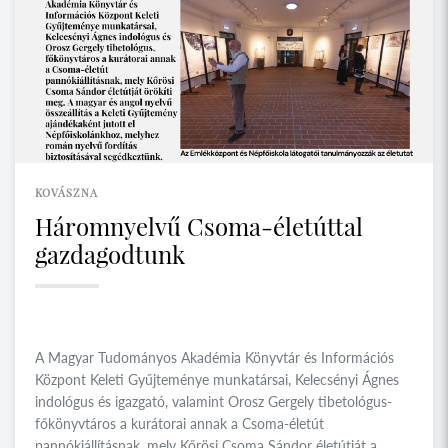
KOVÁSZNA
Háromnyelvű Csoma-életúttal
gazdagodtunk
A Magyar Tudományos Akadémia Könyvtár és Információs
Központ Keleti Gyűjteménye munkatársai, Kelecsényi Ágnes
indológus és igazgató, valamint Orosz Gergely tibetológus-
főkönyvtáros a kurátorai annak a Csoma-életút
pannókiállításnak, mely Kőrösi Csoma Sándor életútját a