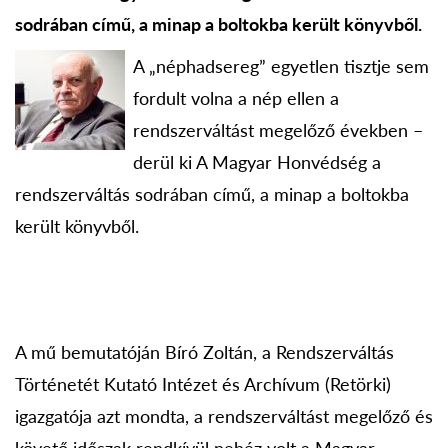
sodrában című, a minap a boltokba került könyvből.
A „néphadsereg” egyetlen tisztje sem
fordult volna a nép ellen a
rendszerváltást megelőző években –
derül ki A Magyar Honvédség a
rendszerváltás sodrában című, a minap a boltokba
került könyvből.
A mű bemutatóján Bíró Zoltán, a Rendszerváltás
Történetét Kutató Intézet és Archívum (Retörki)
igazgatója azt mondta, a rendszerváltást megelőző és