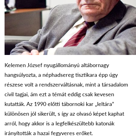
Kelemen József nyugállományú altábornagy
hangsúlyozta, a néphadsereg tisztikara épp úgy
részese volt a rendszerváltásnak, mint a társadalom
civil tagjai, ám ezt a témát eddig csak kevesen
kutatták. Az 1990 előtti tábornoki kar „leltára”
különösen jól sikerült, s így az olvasó képet kaphat
arról, hogy akkor is a legfelkészültebb katonák
irányították a hazai fegyveres erőket.