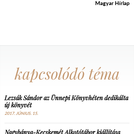
Magyar Hírlap
kapcsolódó téma
Lezsák Sándor az Ünnepi Könyvhéten dedikálta
új könyvét
2017. JÚNIUS. 15.
Nagybánya-Kecskemét Alkotótábor kiállítása