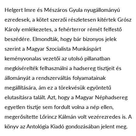
Helgert Imre és Mészáros Gyula nyugállományú
ezredesek, a kötet szerzői részletesen kitértek Grósz
Károly emlékezetes, a fehérterror rémét felfestő
beszédére. Elmondták, hogy bár bizonyos jelek
szerint a Magyar Szocialista Munkáspárt
keményvonalas vezetői az utolsó pillanatban
megkísérelték felhasználni a hadsereg tisztjeit és
állományát a rendszerváltás folyamatainak
megállítására, ám ez a törekvésük egyöntetű
elutasításra talált. Azt, hogy a Magyar Néphadsereg
egyetlen tisztje sem fordult volna a nép ellen,
megerősítette Lőrincz Kálmán volt vezérezredes is. A
könyv az Antológia Kiadó gondozásában jelent meg.