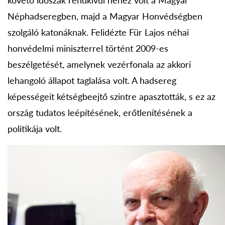
követő időszak rendkívül nehéz volt a Magyar
Néphadseregben, majd a Magyar Honvédségben
szolgáló katonáknak. Felidézte Für Lajos néhai
honvédelmi miniszterrel történt 2009-es
beszélgetését, amelynek vezérfonala az akkori
lehangoló állapot taglalása volt. A hadsereg
képességeit kétségbeejtő szintre apasztották, s ez az
ország tudatos leépítésének, erőtlenítésének a
politikája volt.